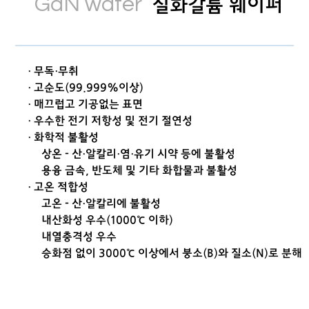
GaN wafer
질화갈륨 웨이퍼
· 무독·무취
· 고순도(99.999%이상)
· 매끄럽고 기공없는 표면
· 우수한 전기 저항성 및 전기 절연성
· 화학적 불활성
상온 - 산·알칼리·염·유기 시약 등에 불활성
용융 금속, 반도체 및 기타 화합물과 불활성
· 고온 적합성
고온 - 산·알칼리에 불활성
내산화성 우수(1000℃ 이하)
내열충격성 우수
승화점 없이 3000
℃ 이상에서
붕소(B)와 질소(N)로 분해