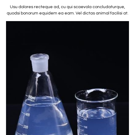
Usu dolores recteque ad, cu qui scaevola concludaturque,
quodsi bonorum equidem ea eam. Vel dictas animal facilisi at.