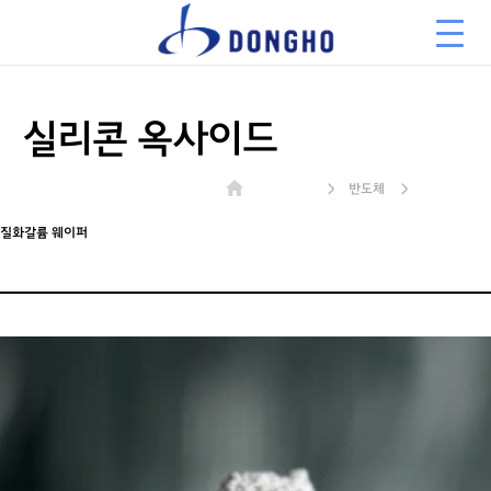
실리콘 옥사이드
> 반도체 >
질화갈륨 웨이퍼